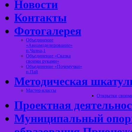
Новости
Контакты
Фотогалерея
Объединение
«Авиамоделирование»
п.Чална-1
Объединение «Сказка
своими руками»
Объединение «Почемучки»
п.Пай
Методическая шкатул
Мастер-классы
Открытки своим
Проектная деятельнос
Муниципальный опорн
образования Прионеж