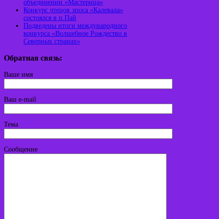
объединении «Мастерица»
Конкурс чтецов эпоса «Калевала»
состоялся в п.Пай
Подведены итоги международного
конкурса «Волшебное Рождество в
Северных странах»
Обратная связь:
Ваше имя
Ваш e-mail
Тема
Сообщение