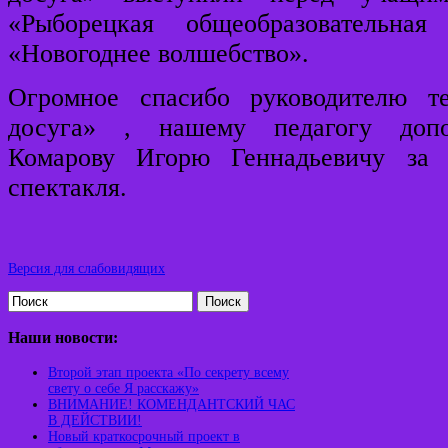
«Рыборецкая общеобразовательна
«Новогоднее волшебство».
Огромное спасибо руководителю те
досуга» , нашему педагогу допол
Комарову Игорю Геннадьевичу за 
спектакля.
Версия для слабовидящих
Поиск
Наши новости:
Второй этап проекта «По секрету всему
свету о себе Я расскажу»
ВНИМАНИЕ! КОМЕНДАНТСКИЙ ЧАС
В ДЕЙСТВИИ!
Новый краткосрочный проект в