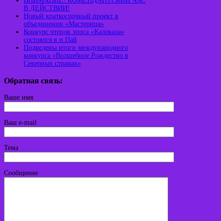
ВНИМАНИЕ! КОМЕНДАНТСКИЙ ЧАС
В ДЕЙСТВИИ!
Новый краткосрочный проект в
объединении «Мастерица»
Конкурс чтецов эпоса «Калевала»
состоялся в п.Пай
Подведены итоги международного
конкурса «Волшебное Рождество в
Северных странах»
Обратная связь:
Ваше имя
Ваш e-mail
Тема
Сообщение