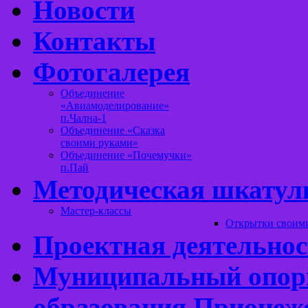
Новости
Контакты
Фотогалерея
Объединение
«Авиамоделирование»
п.Чална-1
Объединение «Сказка
своими руками»
Объединение «Почемучки»
п.Пай
Методическая шкатул
Мастер-классы
Открытки своим
Проектная деятельнос
Муниципальный опорн
образования Прионеж