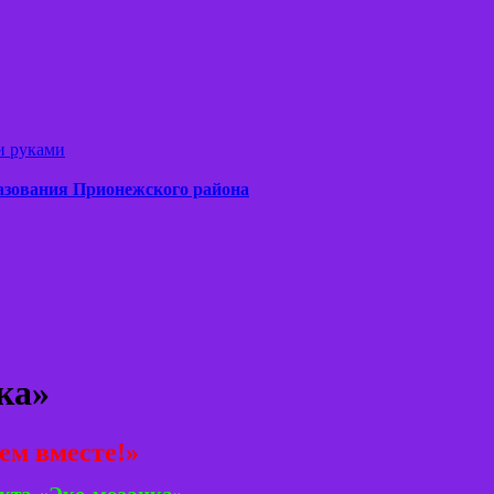
и руками
азования Прионежского района
ка»
м вместе!»