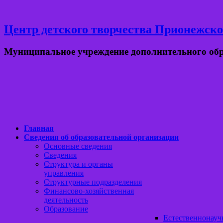
Центр детского творчества Прионежско
Муниципальное учреждение дополнительного об
Главная
Сведения об образовательной организации
Основные сведения
Сведения
Структура и органы
управления
Структурные подразделения
Финансово-хозяйственная
деятельность
Образование
Естественнонауч