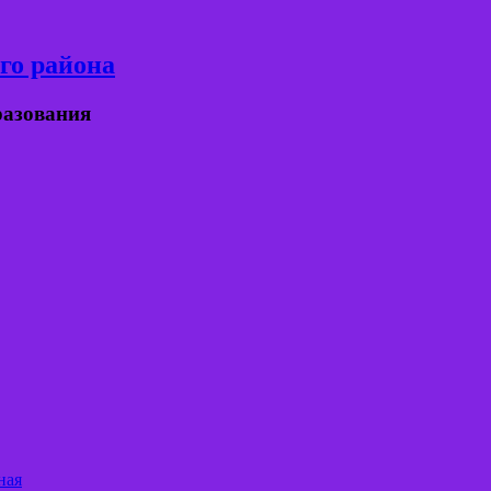
го района
разования
ная