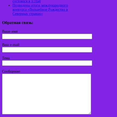
состоялся в п.Пай
Подведены итоги международного
конкурса «Волшебное Рождество в
Северных странах»
Обратная связь:
Ваше имя
Ваш e-mail
Тема
Сообщение