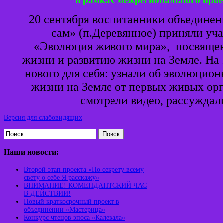
в рамках межрегионального прое
20 сентября воспитанники объедине
сам» (п.Деревянное) приняли уча
«Эволюция живого мира», посвяще
жизни и развитию жизни на Земле. На 
нового для себя: узнали об эволюцион
жизни на Земле от первых живых орг
смотрели видео, рассуж
дал
Версия для слабовидящих
Поиск
Наши новости:
Второй этап проекта «По секрету всему
свету о себе Я расскажу»
ВНИМАНИЕ! КОМЕНДАНТСКИЙ ЧАС
В ДЕЙСТВИИ!
Новый краткосрочный проект в
объединении «Мастерица»
Конкурс чтецов эпоса «Калевала»